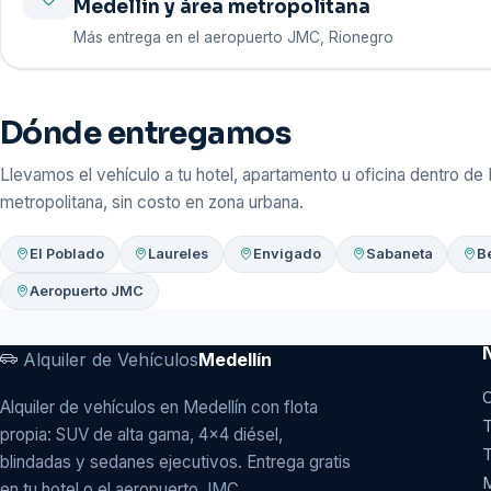
Medellín y área metropolitana
Más entrega en el aeropuerto JMC, Rionegro
Dónde entregamos
Llevamos el vehículo a tu hotel, apartamento u oficina dentro de 
metropolitana, sin costo en zona urbana.
El Poblado
Laureles
Envigado
Sabaneta
B
Aeropuerto JMC
Alquiler de Vehículos
Medellín
C
Alquiler de vehículos en Medellín con flota
T
propia: SUV de alta gama, 4x4 diésel,
T
blindadas y sedanes ejecutivos. Entrega gratis
en tu hotel o el aeropuerto JMC.