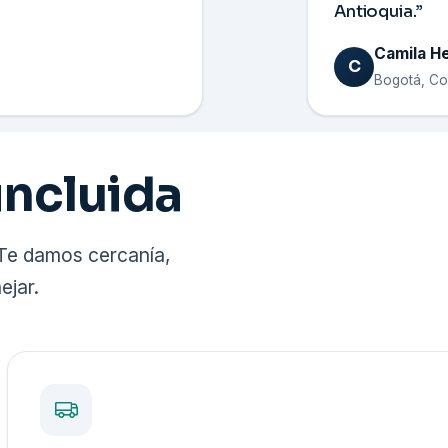
Antioquia.”
Camila H
C
Bogotá, Co
incluida
. Te damos cercanía,
ejar.