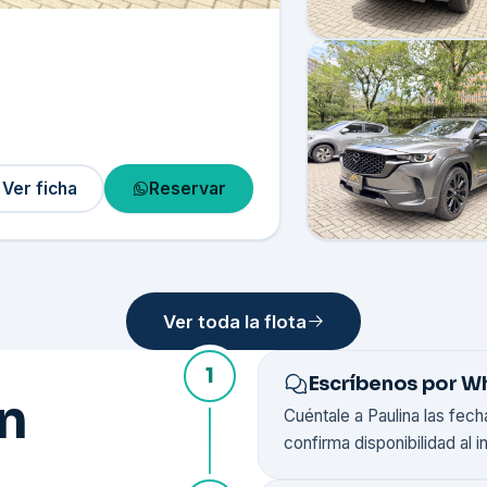
Ver ficha
Reservar
Ver toda la flota
1
Escríbenos por 
ón
Cuéntale a Paulina las fech
confirma disponibilidad al i