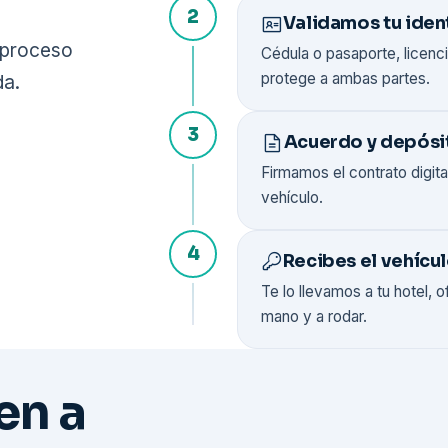
2
Validamos tu iden
l proceso
Cédula o pasaporte, licenc
protege a ambas partes.
da.
3
Acuerdo y depósi
Firmamos el contrato digit
vehículo.
4
Recibes el vehícu
Te lo llevamos a tu hotel, 
mano y a rodar.
en a