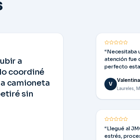
s
“Necesitaba u
ubir a
atención fue 
perfecto esta
 lo coordiné
Valentin
la camioneta
V
Laureles, M
etiré sin
“Llegué al JM
estrés, proce