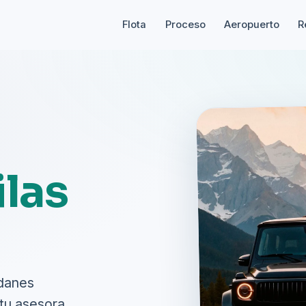
Flota
Proceso
Aeropuerto
R
ilas
edanes
tu asesora