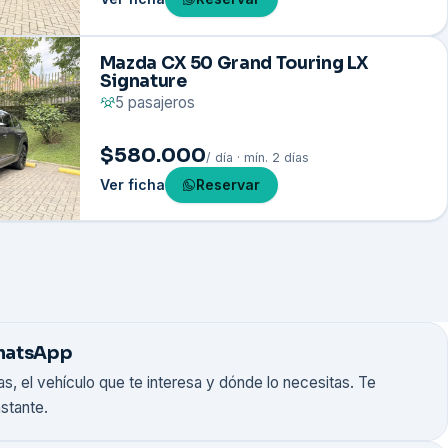
Mazda CX 50 Grand Touring LX
Signature
5 pasajeros
$580.000
/ día · mín. 2 días
Ver ficha
Reservar
WhatsApp
as, el vehículo que te interesa y dónde lo necesitas. Te
nstante.