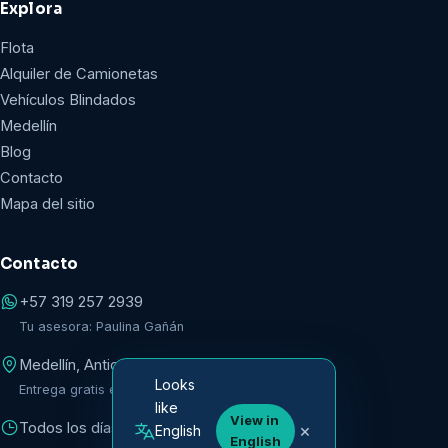
Explora
Flota
Alquiler de Camionetas
Vehículos Blindados
Medellín
Blog
Contacto
Mapa del sitio
Contacto
+57 319 257 2939
Tu asesora: Paulina Gañán
Medellín, Antioquia
Looks
Entrega gratis en toda la ciudad + aeropuerto JMC
like
View in
Todos los días, 7am a 9pm
×
English
English